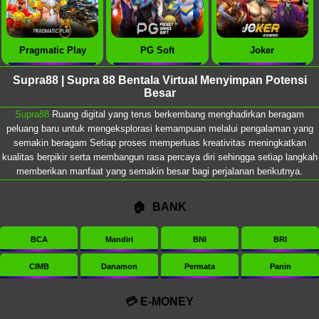
Pragmatic Play
PG Soft
Joker
Supra88 | Supra 88 Bentala Virtual Menyimpan Potensi
Besar
Supra88
Ruang digital yang terus berkembang menghadirkan beragam
peluang baru untuk mengeksplorasi kemampuan melalui pengalaman yang
semakin beragam Setiap proses memperluas kreativitas meningkatkan
kualitas berpikir serta membangun rasa percaya diri sehingga setiap langkah
memberikan manfaat yang semakin besar bagi perjalanan berikutnya.
BANK
BCA
Mandiri
BNI
BRI
CIMB
Danamon
Permata
Panin
💳 E-MONEY