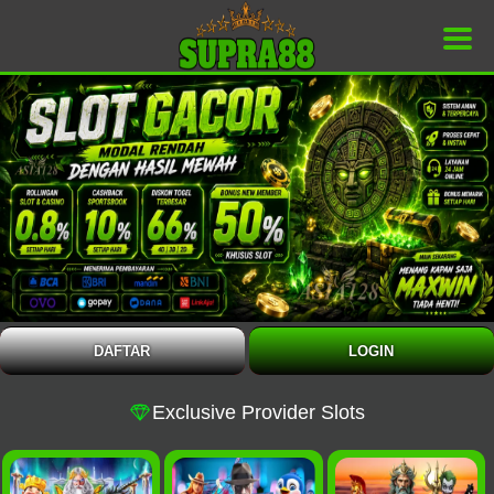
DAFTAR
LOGIN
Exclusive Provider Slots