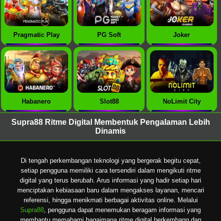
Pragmatic Play
PG Soft
Joker
Habanero
Slot88
NoLimit City
Supra88 Ritme Digital Membentuk Pengalaman Lebih
Dinamis
Di tengah perkembangan teknologi yang bergerak begitu cepat,
setiap pengguna memiliki cara tersendiri dalam mengikuti ritme
digital yang terus berubah. Arus informasi yang hadir setiap hari
menciptakan kebiasaan baru dalam mengakses layanan, mencari
referensi, hingga menikmati berbagai aktivitas online. Melalui
Supra88
, pengguna dapat menemukan beragam informasi yang
membantu memahami bagaimana ritme digital berkembang dan